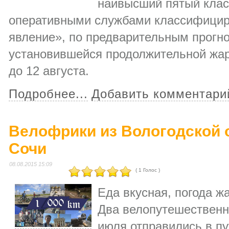
наивысший пятый клас
оперативными службами классифициру
явление», по предварительным прогн
установившейся продолжительной жар
до 12 августа.
Подробнее...
Добавить комментари
Велофрики из Вологодской о
Сочи
08.08.2015 15:09
( 1 Голос )
Еда вкусная, погода жа
Два велопутешественн
июля отправились в п