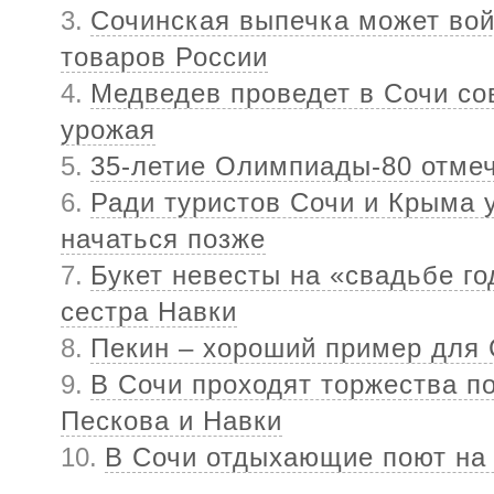
Сочинская выпечка может вой
товаров России
Медведев проведет в Сочи со
урожая
35-летие Олимпиады-80 отме
Ради туристов Сочи и Крыма 
начаться позже
Букет невесты на «свадьбе г
сестра Навки
Пекин – хороший пример для 
В Сочи проходят торжества п
Пескова и Навки
В Сочи отдыхающие поют на