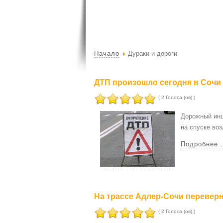
Начало
Дураки и дороги
ДТП произошло сегодня в Сочи
( 2 Голоса (ов) )
Дорожный инц
на спуске во
Подробнее..
На трассе Адлер-Сочи перевер
( 2 Голоса (ов) )