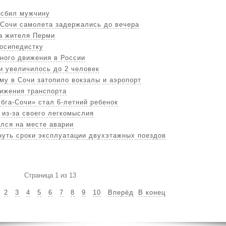
 сбил мужчину
Сочи самолета задержались до вечера
а жителя Перми
осипедистку
ного движения в России
и увеличилось до 2 человек
му в Сочи затопило вокзалы и аэропорт
ижения транспорта
бга-Сочи» стал 6-летний ребенок
 из-за своего легкомыслия
лся на месте аварии
нуть сроки эксплуатации двухэтажных поездов
Страница 1 из 13
2
3
4
5
6
7
8
9
10
Вперёд
В конец