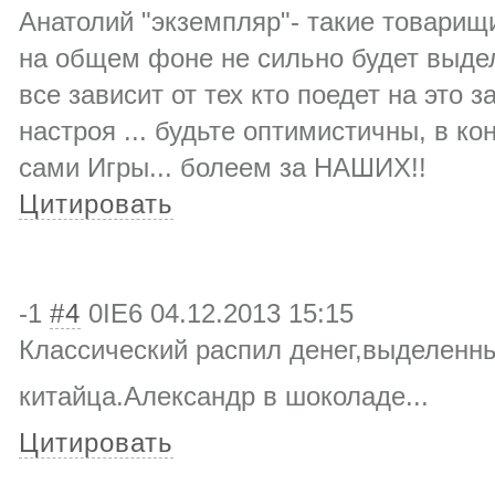
Анатолий "экземпляр"- такие товарищ
на общем фоне не сильно будет выдел
все зависит от тех кто поедет на это 
настроя ... будьте оптимистичны, в ко
сами Игры... болеем за НАШИХ!!
Цитировать
-1
#4
0IE6
04.12.2013 15:15
Классический распил денег,выделенн
китайца.Алексан
др в шоколаде...
Цитировать