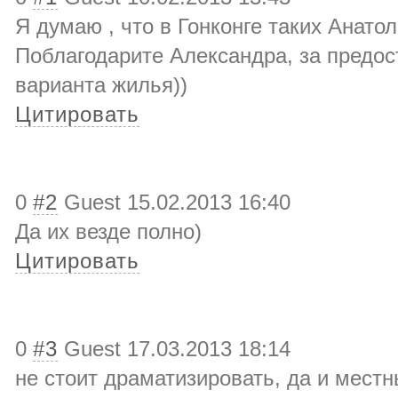
Я думаю , что в Гонконге таких Анато
Поблагодарите Александра, за предос
варианта жилья))
Цитировать
0
#2
Guest
15.02.2013 16:40
Да их везде полно)
Цитировать
0
#3
Guest
17.03.2013 18:14
не стоит драматизировать
, да и местн