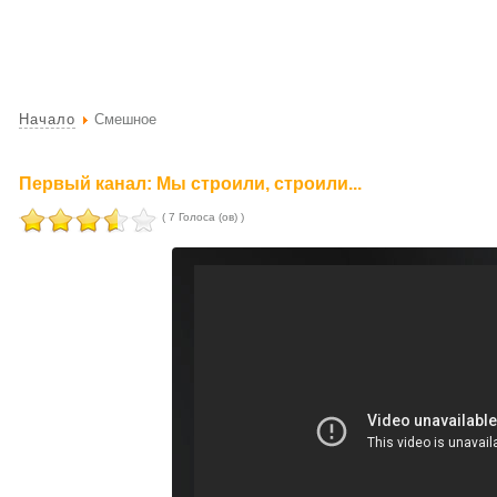
Начало
Смешное
Первый канал: Мы строили, строили...
( 7 Голоса (ов) )