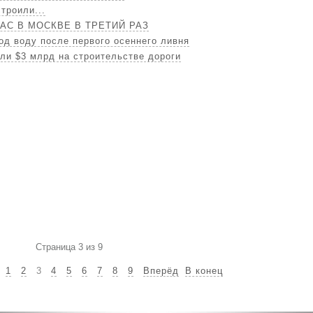
троили...
АС В МОСКВЕ В ТРЕТИЙ РАЗ
од воду после первого осеннего ливня
ли $3 млрд на строительстве дороги
Страница 3 из 9
1
2
3
4
5
6
7
8
9
Вперёд
В конец