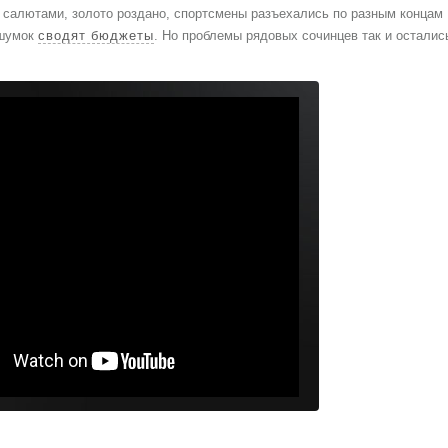
салютами, золото роздано, спортсмены разъехались по разным концам
 шумок
сводят бюджеты
. Но проблемы рядовых сочинцев так и осталис