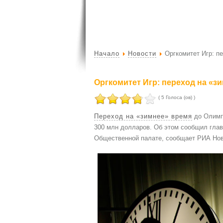
Начало
Новости
Оргкомитет Игр: п
Оргкомитет Игр: переход на «з
( 5 Голоса (ов) )
Переход на «зимнее» время
до Олим
300 млн долларов. Об этом сообщил гла
Общественной палате, сообщает РИА Нов