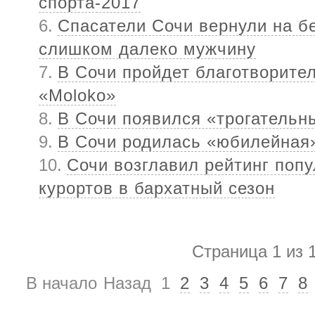
спорта-2017
Спасатели Сочи вернули на б
слишком далеко мужчину
В Сочи пройдет благотворите
«Moloko»
В Сочи появился «трогательн
В Сочи родилась «юбилейна
Сочи возглавил рейтинг поп
курортов в бархатный сезон
Страница 1 из 
В начало
Назад
1
2
3
4
5
6
7
8